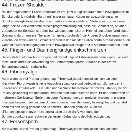
44. Frozen Shoulder
Bei der sogenannten Frozen Shoulder ist von jetzt auf gleich kaum noch Beweglichkeit im
Schultergelenk möglich. Hier „friert“ unser schlauer Körper geradezu die gesamte
Schulterbeweglichkeit ein. Auch hier baut sich wie an anderen Stellen des Körpers über
lange Zeit so viel krankhafte Muskelprogrammierung auf, dass die Schmerzen, oft auch
verbunden mit Schwäche, scheinbar wie aus dem heiteren Himmel entstehen. Wird diese
Spannung durch unsere Therapie früh gelöst, „schmilzt“ die Frozen Shoulder quasi beim
Zuschauen dahin und die Schmerzen sind in den meisten Fällen deutlich reduzierbar auch
wenn die Wiedererlangung der vollen Beweglichkeit einige Zeit in Anspruch nehmen kann.
45. Finger- und Daumengrundgelenkschmerzen
Sie entstehen oft durch Zerrungen und darauf folgend Erholungsanspannungen. Sie sind
meist allein durch die Anwendung der Schmerzpunktpressur schon in der ersten
Behandlung deutlich reduzierbar.
46. Fibromyalgie
Auch wenn es viel Protest geben mag: Fibromyalgiepatienten leiden nicht an einer
Krankheit. Fibromyalgie ist eine Ausschlussdiagnose und bedeutet nur „Schmerzen in
Fasern und im Muskel“. Es ist also nur ein Name für mehrere Schmerzzustände, die der
Patient gleichzeitig hat und deren Ursache man nicht erklären kann. Er hat Schmerzen an
mehreren überlasteten Stellen, an denen Warnschmerzen projiziert werden. In unserer
Therapie beginnt man bei dem Schmerz, der am meisten quält, beseitigt ihn und verfährt
dann mit den übrig gebliebenen Schmerzzuständen genauso. Auch die
„Fibromyalgieschmerzen“ sind meist allein durch die Anwendung der
Schmerzpunktpressur schon in der ersten Behandlung deutlich reduzierbar.
47. Fersensporn
Auch wenn es viel Protest geben mag: Fibromyalgiepatienten leiden nicht an einer