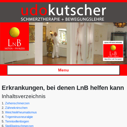
Menu
Erkrankungen, bei denen LnB helfen kann
Inhaltsverzeichnis
1.
Zehenschmerzen
2.
Zähneknirschen
3.
Weichteilrheumatismus
4.
Trigeminusneuralgie
5.
Tennisellenbogen
6.
Steißbeinschmerzen