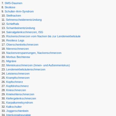
7.
SMS-Daumen
8.
Skoliose
9.
Schulter-Arm-Syndrom
10.
Steifnacken
11.
Sehnenscheidenentzündung
12.
Schiefhals
13.
Schambeinentzündung
14.
Sakralgelenkschmerzen, ISG
15.
Rückenschmerzen vom Nacken bis zur Lendenwirbelsäule
16.
Restless Legs
17.
Oberschenkelschmerzen
18.
Nierenschmerzen
19.
Nackenverspannungen, Nackenschmerzen
20.
Morbus Bechterew
21.
Migräne
22.
Meniskusschmerzen (Innen- und Außenmeniskus)
23.
Lendenwirbelsäulenschmerzen
24.
Leistenschmerzen
25.
Krampfschmerzen
26.
Kopfschmerz
27.
Kopfdrehschmerz
28.
Knieschmerzen
29.
Kniekehlenschmerzen
30.
Kiefergelenkschmerzen
31.
Karpaltunnelsyndrom
32.
Kalkschulter
33.
Joggerschienbein
34.
Interkostalneuralgie