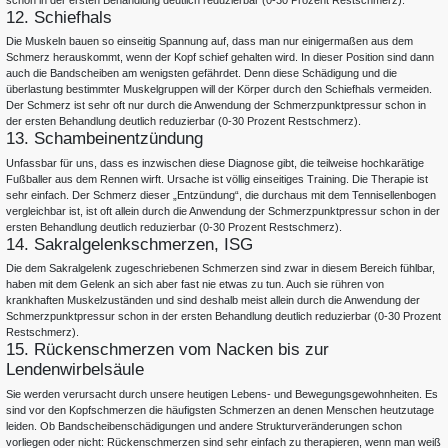
12. Schiefhals
Die Muskeln bauen so einseitig Spannung auf, dass man nur einigermaßen aus dem
Schmerz herauskommt, wenn der Kopf schief gehalten wird. In dieser Position sind dann
auch die Bandscheiben am wenigsten gefährdet. Denn diese Schädigung und die
überlastung bestimmter Muskelgruppen will der Körper durch den Schiefhals vermeiden.
Der Schmerz ist sehr oft nur durch die Anwendung der Schmerzpunktpressur schon in
der ersten Behandlung deutlich reduzierbar (0-30 Prozent Restschmerz).
13. Schambeinentzündung
Unfassbar für uns, dass es inzwischen diese Diagnose gibt, die teilweise hochkarätige
Fußballer aus dem Rennen wirft. Ursache ist völlig einseitiges Training. Die Therapie ist
sehr einfach. Der Schmerz dieser „Entzündung“, die durchaus mit dem Tennisellenbogen
vergleichbar ist, ist oft allein durch die Anwendung der Schmerzpunktpressur schon in der
ersten Behandlung deutlich reduzierbar (0-30 Prozent Restschmerz).
14. Sakralgelenkschmerzen, ISG
Die dem Sakralgelenk zugeschriebenen Schmerzen sind zwar in diesem Bereich fühlbar,
haben mit dem Gelenk an sich aber fast nie etwas zu tun. Auch sie rühren von
krankhaften Muskelzuständen und sind deshalb meist allein durch die Anwendung der
Schmerzpunktpressur schon in der ersten Behandlung deutlich reduzierbar (0-30 Prozent
Restschmerz).
15. Rückenschmerzen vom Nacken bis zur
Lendenwirbelsäule
Sie werden verursacht durch unsere heutigen Lebens- und Bewegungsgewohnheiten. Es
sind vor den Kopfschmerzen die häufigsten Schmerzen an denen Menschen heutzutage
leiden. Ob Bandscheibenschädigungen und andere Strukturveränderungen schon
vorliegen oder nicht: Rückenschmerzen sind sehr einfach zu therapieren, wenn man weiß