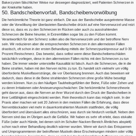
Bakerzysten fälschlicher Weise nur deswegen diagnostiziert, weil Patienten Schmerzen in
der Kniekehle haben.
50. Bandscheibenvorfall, Bandscheibenvorwölbung
Die herkömmliche Theorie ist ganz einfach. Die aus der Bandscheibe ausgetretene Masse
oder die Vorwölbung der überlasteten Bandscheibe drückt auf eine Nervenwurzel und reizt
diese so, dass es zu den Schmerzen im Rücken oder auch zu ausstrahlenden
Schmerzen die Beine hinunter, in Extremfällen sogar bis zu den Füßen kommt.
Verantwortlich für den Schmerz sollen also die Nervenwurzeln und der betroffene Nerv
sein. Wir reduzieren aber die entsprechenden Schmerzen in den allermeisten Fällen
drastisch, oft schon in der ersten Behandlung mittels der Schmerzpunktpressur auf 0-30
Prozent Restschmerz. Das beweist, dass selbst wenn diese Bandscheibenschäden
tatsächlich vorliegen, diese in den allermeisten Fällen nichts mit den Schmerzen zu tun
haben. Die immer wieder unterstellte Kausalität ist falsch. Auch die Schmerzen, die in die
Beine strahlen, haben mit den Nerven nichts zu tun. Es handelt sich vielmehr um völlig
überforderte Muskelfaserstränge, die vor Überlastung brennen. Auch das beweisen wir
dadurch, dass diese in die Beine strahlenden Schmerzen ohne große Mühe beseitigt
werden können. Nun zu den häufigen Taubheitsgefühlen der Beine, Füße oder Zehen und
zu deren Irritationen oder Ansteuerungsschwächen: Die herkömmliche Schmerztheorie
geht davon aus, dass die Nerven an ihrer Wurzel durch den Druck der Bandscheiben in
ihrer Leitfähigkeit eingeschränkt werden. Rein theoretisch kann das möglich sein. In der
Praxis aber machen wir seit 20 Jahren in den meisten Fällen die Erfahrung, dass diese
Nervenblockaden viel mehr in dauerkontrahierten Muskeln stattfinden, die völlig
überfordert und übersäuert alles einschnüren, was durch sie hindurch verläuft. Neben den
Nerven sind das im Übrigen auch die Gefäße. Wir haben es sehr oft erlebt, dass eiskalte
Füße (oder auch Hände, bei denen sich im Schulter-Nacken-Bereich Ähnliches abspielt)
schon nach einer Behandlung deutlich wärmer wurden. Wenn wir durch das Entspannen
und Umprogrammieren der betroffenen Muskeln diese Erscheinungen mindern oder völlig