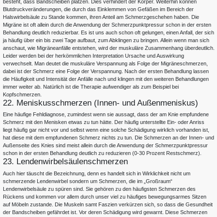
besteht, dass Bandscheiben platzen. Dies verhindert der Körper. Weiterhin können
Blutdruckveränderungen, die durch das Einklemmen von Gefäßen im Bereich der
Halswirbelsäule zu Stande kommen, ihren Anteil am Schmerzgeschehen haben. Die
Migräne ist oft allein durch die Anwendung der Schmerzpunktpressur schon in der ersten
Behandlung deutlich reduzierbar. Es ist uns auch schon oft gelungen, einen Anfall, der sich
ja häufig über ein bis zwei Tage aufbaut, zum Abklingen zu bringen. Allein wenn man sich
anschaut, wie Migräneanfälle entstehen, wird der muskuläre Zusammenhang überdeutlich.
Leider werden bei der herkömmlichen Interpretation Ursache und Auswirkung
verwechselt. Man deutet die muskuläre Verspannung als Folge der Migräneschmerzen,
dabei ist der Schmerz eine Folge der Verspannung. Nach der ersten Behandlung lassen
die Häufigkeit und Intensität der Anfälle nach und klingen mit den weiteren Behandlungen
immer weiter ab. Natürlich ist die Therapie aufwendiger als zum Beispiel bei
Kopfschmerzen.
22. Meniskusschmerzen (Innen- und Außenmeniskus)
Eine häufige Fehldiagnose, zumindest wenn sie aussagt, dass der am Knie empfundene
Schmerz mit den Menisken etwas zu tun hätte. Der häufig unterstellte Ein- oder Anriss
liegt häufig gar nicht vor und selbst wenn eine solche Schädigung wirklich vorhanden ist,
hat diese mit dem empfundenen Schmerz nichts zu tun. Die Schmerzen an der Innen- und
Außenseite des Knies sind meist allein durch die Anwendung der Schmerzpunktpressur
schon in der ersten Behandlung deutlich zu reduzieren (0-30 Prozent Restschmerz).
23. Lendenwirbelsäulenschmerzen
Auch hier täuscht die Bezeichnung, denn es handelt sich in Wirklichkeit nicht um
schmerzende Lendenwirbel sondern um Schmerzen, die im „Großraum“
Lendenwirbelsäule zu spüren sind. Sie gehören zu den häufigsten Schmerzen des
Rückens und kommen vor allem durch unser viel zu häufiges bewegungsarmes Sitzen
auf Möbeln zustande. Die Muskeln samt Faszien verkürzen sich, so dass die Gesundheit
der Bandscheiben gefährdet ist. Vor deren Schädigung wird gewarnt. Diese Schmerzen