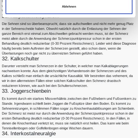
Rückenschmerzen die Korrektur der massiven Rumpfmuskeln unserer Erfahrung nach
wesentlich wirkungsvoller. Wir gehen weiterhin davon aus, dass eine korrigierte
Ablehnen
Wirbelsäule eher einen falschen Biss ausgleichen kann als umgekehrt.
31. Karpaltunnelsyndrom
Die Sehnen sind so überbeansprucht, dass sie aufschwellen und nicht mehr genug Platz
in der Sehnenscheide haben. Obwohl natürlich durch die Entlastung der Sehnen der
ganze Bereich erst einmal zum Abschwellen gebracht werden muss, ist der Schmerz
meist allein durch die Anwendung der Schmerzpunktpressur schon in der ersten
Behandlung deutlich reduzierbar (0-30 Prozent Restschmerz). Leider wird diese Diagnose
häufig bereits beim Auftreten der Schmerzen gestellt, also schon dann, wenn die
Überlastungen noch gar nicht zu überreizten Sehnen geführt haben.
32. Kalkschulter
Darunter versteht man Schmerzen in der Schulter, in welcher man Kalkablagerungen
nachweisen konnte. Aus dem gleichzeitigen Vorhandensein der Schmerzen und des
Kalkes schließt man einfach die ursächliche Kausalität. Wir bestreiten das vehement, da
wir in den allermeisten Fällen einer solchen Kalkschulter den Schmerz drastisch
reduzieren können, wie auch bei den Schulterschmerzen.
33. Joggerschienbein
Es kommt durch ein starkes Missverhältnis zwischen den Fußhebern und Fußsenkern zu
Stande. Irgendwann schleift beim Joggen die Fußspitze über den Boden. Es kommt zu
Sehnenreizungen, in schlimmen Fällen sogar zu Knochenhautablösungen am Schienbein.
Der Schmerz ist meist nur durch die Anwendung der Schmerzpunktpressur schon in der
ersten Behandlung deutlich reduzierbar (0-30 Prozent Restschmerz). In den Fällen, in
denen die Knochenhaut verletzt ist, muss sie natürlich erst heilen. Das kann wie beim
Tennisellenbogen oder Golfellenbogen einige Wochen dauern.
34. Interkostalneuralgie