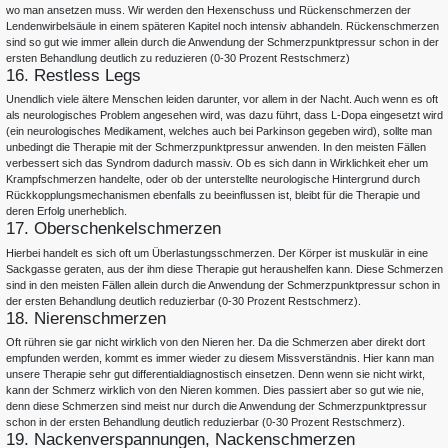
wo man ansetzen muss. Wir werden den Hexenschuss und Rückenschmerzen der
Lendenwirbelsäule in einem späteren Kapitel noch intensiv abhandeln. Rückenschmerzen
sind so gut wie immer allein durch die Anwendung der Schmerzpunktpressur schon in der
ersten Behandlung deutlich zu reduzieren (0-30 Prozent Restschmerz)
16. Restless Legs
Unendlich viele ältere Menschen leiden darunter, vor allem in der Nacht. Auch wenn es oft
als neurologisches Problem angesehen wird, was dazu führt, dass L-Dopa eingesetzt wird
(ein neurologisches Medikament, welches auch bei Parkinson gegeben wird), sollte man
unbedingt die Therapie mit der Schmerzpunktpressur anwenden. In den meisten Fällen
verbessert sich das Syndrom dadurch massiv. Ob es sich dann in Wirklichkeit eher um
Krampfschmerzen handelte, oder ob der unterstellte neurologische Hintergrund durch
Rückkopplungsmechanismen ebenfalls zu beeinflussen ist, bleibt für die Therapie und
deren Erfolg unerheblich.
17. Oberschenkelschmerzen
Hierbei handelt es sich oft um Überlastungsschmerzen. Der Körper ist muskulär in eine
Sackgasse geraten, aus der ihm diese Therapie gut heraushelfen kann. Diese Schmerzen
sind in den meisten Fällen allein durch die Anwendung der Schmerzpunktpressur schon in
der ersten Behandlung deutlich reduzierbar (0-30 Prozent Restschmerz).
18. Nierenschmerzen
Oft rühren sie gar nicht wirklich von den Nieren her. Da die Schmerzen aber direkt dort
empfunden werden, kommt es immer wieder zu diesem Missverständnis. Hier kann man
unsere Therapie sehr gut differentialdiagnostisch einsetzen. Denn wenn sie nicht wirkt,
kann der Schmerz wirklich von den Nieren kommen. Dies passiert aber so gut wie nie,
denn diese Schmerzen sind meist nur durch die Anwendung der Schmerzpunktpressur
schon in der ersten Behandlung deutlich reduzierbar (0-30 Prozent Restschmerz).
19. Nackenverspannungen, Nackenschmerzen