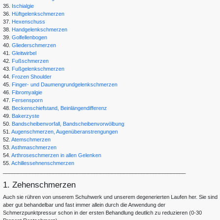
35.
Ischialgie
36.
Hüftgelenkschmerzen
37.
Hexenschuss
38.
Handgelenkschmerzen
39.
Golfellenbogen
40.
Gliederschmerzen
41.
Gleitwirbel
42.
Fußschmerzen
43.
Fußgelenkschmerzen
44.
Frozen Shoulder
45.
Finger- und Daumengrundgelenkschmerzen
46.
Fibromyalgie
47.
Fersensporn
48.
Beckenschiefstand, Beinlängendifferenz
49.
Bakerzyste
50.
Bandscheibenvorfall, Bandscheibenvorwölbung
51.
Augenschmerzen, Augenüberanstrengungen
52.
Atemschmerzen
53.
Asthmaschmerzen
54.
Arthroseschmerzen in allen Gelenken
55.
Achillessehnenschmerzen
______________________________________________________________
1. Zehenschmerzen
Auch sie rühren von unserem Schuhwerk und unserem degenerierten Laufen her. Sie sind
aber gut behandelbar und fast immer allein durch die Anwendung der
Schmerzpunktpressur schon in der ersten Behandlung deutlich zu reduzieren (0-30