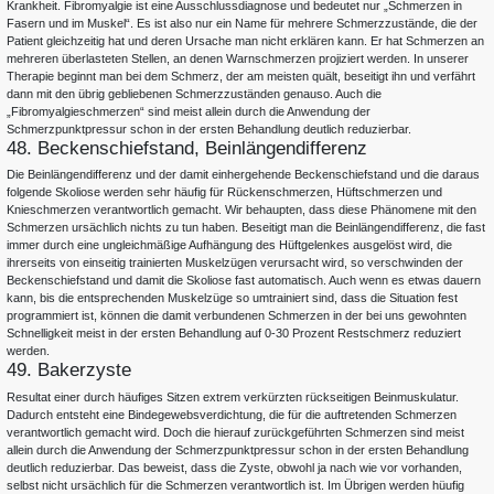
Krankheit. Fibromyalgie ist eine Ausschlussdiagnose und bedeutet nur „Schmerzen in
Fasern und im Muskel“. Es ist also nur ein Name für mehrere Schmerzzustände, die der
Patient gleichzeitig hat und deren Ursache man nicht erklären kann. Er hat Schmerzen an
mehreren überlasteten Stellen, an denen Warnschmerzen projiziert werden. In unserer
Therapie beginnt man bei dem Schmerz, der am meisten quält, beseitigt ihn und verfährt
dann mit den übrig gebliebenen Schmerzzuständen genauso. Auch die
„Fibromyalgieschmerzen“ sind meist allein durch die Anwendung der
Schmerzpunktpressur schon in der ersten Behandlung deutlich reduzierbar.
48. Beckenschiefstand, Beinlängendifferenz
Die Beinlängendifferenz und der damit einhergehende Beckenschiefstand und die daraus
folgende Skoliose werden sehr häufig für Rückenschmerzen, Hüftschmerzen und
Knieschmerzen verantwortlich gemacht. Wir behaupten, dass diese Phänomene mit den
Schmerzen ursächlich nichts zu tun haben. Beseitigt man die Beinlängendifferenz, die fast
immer durch eine ungleichmäßige Aufhängung des Hüftgelenkes ausgelöst wird, die
ihrerseits von einseitig trainierten Muskelzügen verursacht wird, so verschwinden der
Beckenschiefstand und damit die Skoliose fast automatisch. Auch wenn es etwas dauern
kann, bis die entsprechenden Muskelzüge so umtrainiert sind, dass die Situation fest
programmiert ist, können die damit verbundenen Schmerzen in der bei uns gewohnten
Schnelligkeit meist in der ersten Behandlung auf 0-30 Prozent Restschmerz reduziert
werden.
49. Bakerzyste
Resultat einer durch häufiges Sitzen extrem verkürzten rückseitigen Beinmuskulatur.
Dadurch entsteht eine Bindegewebsverdichtung, die für die auftretenden Schmerzen
verantwortlich gemacht wird. Doch die hierauf zurückgeführten Schmerzen sind meist
allein durch die Anwendung der Schmerzpunktpressur schon in der ersten Behandlung
deutlich reduzierbar. Das beweist, dass die Zyste, obwohl ja nach wie vor vorhanden,
selbst nicht ursächlich für die Schmerzen verantwortlich ist. Im Übrigen werden hüufig