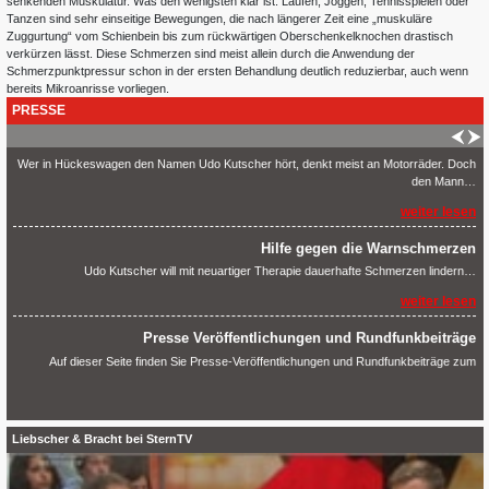
weiter lesen
senkenden Muskulatur. Was den wenigsten klar ist: Laufen, Joggen, Tennisspielen oder
Tanzen sind sehr einseitige Bewegungen, die nach längerer Zeit eine „muskuläre
Zuggurtung“ vom Schienbein bis zum rückwärtigen Oberschenkelknochen drastisch
Kutscher gegen Schmerzen – rga.HEUTE
verkürzen lässt. Diese Schmerzen sind meist allein durch die Anwendung der
Wer in Hückeswagen den Namen Udo Kutscher hört, denkt meist an Motorräder. Doch
Schmerzpunktpressur schon in der ersten Behandlung deutlich reduzierbar, auch wenn
den Mann…
bereits Mikroanrisse vorliegen.
weiter lesen
PRESSE
Hilfe gegen die Warnschmerzen
Udo Kutscher will mit neuartiger Therapie dauerhafte Schmerzen lindern…
weiter lesen
Presse Veröffentlichungen und Rundfunkbeiträge
Auf dieser Seite finden Sie Presse-Veröffentlichungen und Rundfunkbeiträge zum
Thema Schmerztherapie nach Liebscher & […]
weiter lesen
Kutscher gegen Schmerzen – rga.HEUTE
Wer in Hückeswagen den Namen Udo Kutscher hört, denkt meist an Motorräder. Doch
den Mann…
weiter lesen
Neu Zertifiziert 2015
Liebscher & Bracht bei SternTV
Hilfe gegen die Warnschmerzen
Am 12.12.2015 habe ich mich erneut den Prüfungsstress ausgesetzt und mich freiwillig
neu Zertifizieren […]
Udo Kutscher will mit neuartiger Therapie dauerhafte Schmerzen lindern…