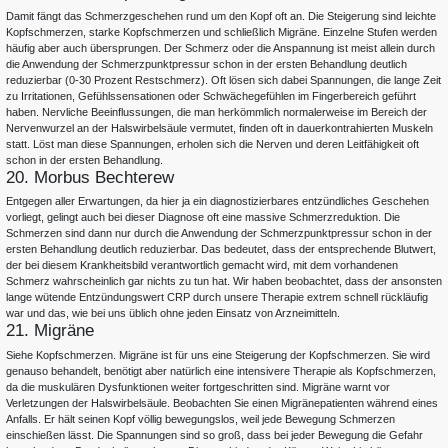
Damit fängt das Schmerzgeschehen rund um den Kopf oft an. Die Steigerung sind leichte
Kopfschmerzen, starke Kopfschmerzen und schließlich Migräne. Einzelne Stufen werden
häufig aber auch übersprungen. Der Schmerz oder die Anspannung ist meist allein durch
die Anwendung der Schmerzpunktpressur schon in der ersten Behandlung deutlich
reduzierbar (0-30 Prozent Restschmerz). Oft lösen sich dabei Spannungen, die lange Zeit
zu Irritationen, Gefühlssensationen oder Schwächegefühlen im Fingerbereich geführt
haben. Nervliche Beeinflussungen, die man herkömmlich normalerweise im Bereich der
Nervenwurzel an der Halswirbelsäule vermutet, finden oft in dauerkontrahierten Muskeln
statt. Löst man diese Spannungen, erholen sich die Nerven und deren Leitfähigkeit oft
schon in der ersten Behandlung.
20. Morbus Bechterew
Entgegen aller Erwartungen, da hier ja ein diagnostizierbares entzündliches Geschehen
vorliegt, gelingt auch bei dieser Diagnose oft eine massive Schmerzreduktion. Die
Schmerzen sind dann nur durch die Anwendung der Schmerzpunktpressur schon in der
ersten Behandlung deutlich reduzierbar. Das bedeutet, dass der entsprechende Blutwert,
der bei diesem Krankheitsbild verantwortlich gemacht wird, mit dem vorhandenen
Schmerz wahrscheinlich gar nichts zu tun hat. Wir haben beobachtet, dass der ansonsten
lange wütende Entzündungswert CRP durch unsere Therapie extrem schnell rückläufig
war und das, wie bei uns üblich ohne jeden Einsatz von Arzneimitteln.
21. Migräne
Siehe Kopfschmerzen. Migräne ist für uns eine Steigerung der Kopfschmerzen. Sie wird
genauso behandelt, benötigt aber natürlich eine intensivere Therapie als Kopfschmerzen,
da die muskulären Dysfunktionen weiter fortgeschritten sind. Migräne warnt vor
Verletzungen der Halswirbelsäule. Beobachten Sie einen Migränepatienten während eines
Anfalls. Er hält seinen Kopf völlig bewegungslos, weil jede Bewegung Schmerzen
einschießen lässt. Die Spannungen sind so groß, dass bei jeder Bewegung die Gefahr