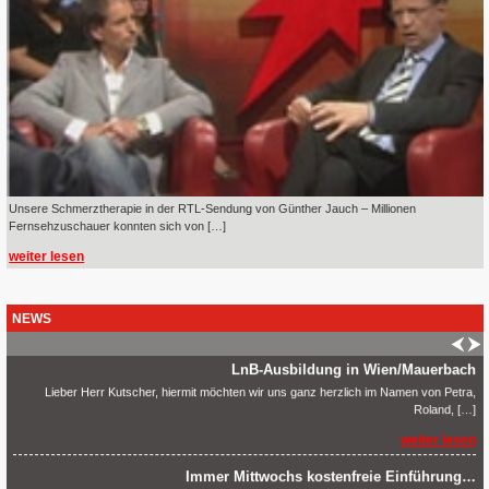
weiter lesen
weiter lesen
29.10.2010 – Prüfung bestanden
Am 29.10.2010 hat Udo Kutscher die LnB Qualitätssicherungsprüfung erfolgreich
bestanden.
weiter lesen
LnB bei STERN TV!
HEUTE Mittwoch den, 19.05.2010 um 22.15 Uhr wird unser System bei STERN TV mit
[…]
Unsere Schmerztherapie in der RTL-Sendung von Günther Jauch – Millionen
Fernsehzuschauer konnten sich von […]
weiter lesen
weiter lesen
LnB-Ausbildung in Wien/Mauerbach
Lieber Herr Kutscher, hiermit möchten wir uns ganz herzlich im Namen von Petra,
Roland, […]
NEWS
weiter lesen
Immer Mittwochs kostenfreie Einführung…
Ab sofort jeden Mittwoch ab 19:30 Uhr KOSTENFREIE Einführung in das LnB Motion
Bewegungsprogramm. […]
weiter lesen
Neu Zertifiziert 2015