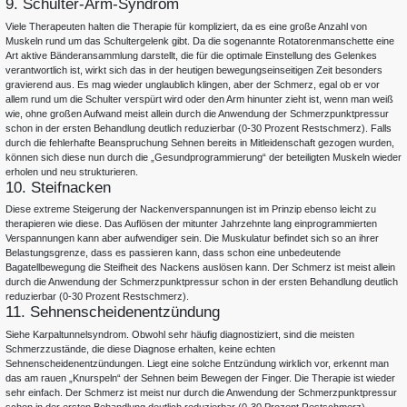
9. Schulter-Arm-Syndrom
Viele Therapeuten halten die Therapie für kompliziert, da es eine große Anzahl von
Muskeln rund um das Schultergelenk gibt. Da die sogenannte Rotatorenmanschette eine
Art aktive Bänderansammlung darstellt, die für die optimale Einstellung des Gelenkes
verantwortlich ist, wirkt sich das in der heutigen bewegungseinseitigen Zeit besonders
gravierend aus. Es mag wieder unglaublich klingen, aber der Schmerz, egal ob er vor
allem rund um die Schulter verspürt wird oder den Arm hinunter zieht ist, wenn man weiß
wie, ohne großen Aufwand meist allein durch die Anwendung der Schmerzpunktpressur
schon in der ersten Behandlung deutlich reduzierbar (0-30 Prozent Restschmerz). Falls
durch die fehlerhafte Beanspruchung Sehnen bereits in Mitleidenschaft gezogen wurden,
können sich diese nun durch die „Gesundprogrammierung“ der beteiligten Muskeln wieder
erholen und neu strukturieren.
10. Steifnacken
Diese extreme Steigerung der Nackenverspannungen ist im Prinzip ebenso leicht zu
therapieren wie diese. Das Auflösen der mitunter Jahrzehnte lang einprogrammierten
Verspannungen kann aber aufwendiger sein. Die Muskulatur befindet sich so an ihrer
Belastungsgrenze, dass es passieren kann, dass schon eine unbedeutende
Bagatellbewegung die Steifheit des Nackens auslösen kann. Der Schmerz ist meist allein
durch die Anwendung der Schmerzpunktpressur schon in der ersten Behandlung deutlich
reduzierbar (0-30 Prozent Restschmerz).
11. Sehnenscheidenentzündung
Siehe Karpaltunnelsyndrom. Obwohl sehr häufig diagnostiziert, sind die meisten
Schmerzzustände, die diese Diagnose erhalten, keine echten
Sehnenscheidenentzündungen. Liegt eine solche Entzündung wirklich vor, erkennt man
das am rauen „Knurspeln“ der Sehnen beim Bewegen der Finger. Die Therapie ist wieder
sehr einfach. Der Schmerz ist meist nur durch die Anwendung der Schmerzpunktpressur
schon in der ersten Behandlung deutlich reduzierbar (0-30 Prozent Restschmerz).