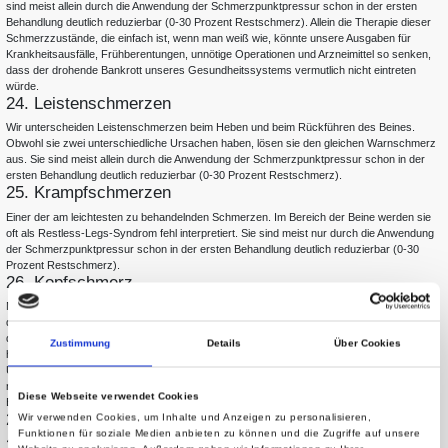
sind meist allein durch die Anwendung der Schmerzpunktpressur schon in der ersten
Behandlung deutlich reduzierbar (0-30 Prozent Restschmerz). Allein die Therapie dieser
Schmerzzustände, die einfach ist, wenn man weiß wie, könnte unsere Ausgaben für
Krankheitsausfälle, Frühberentungen, unnötige Operationen und Arzneimittel so senken,
dass der drohende Bankrott unseres Gesundheitssystems vermutlich nicht eintreten
würde.
24. Leistenschmerzen
Wir unterscheiden Leistenschmerzen beim Heben und beim Rückführen des Beines.
Obwohl sie zwei unterschiedliche Ursachen haben, lösen sie den gleichen Warnschmerz
aus. Sie sind meist allein durch die Anwendung der Schmerzpunktpressur schon in der
ersten Behandlung deutlich reduzierbar (0-30 Prozent Restschmerz).
25. Krampfschmerzen
Einer der am leichtesten zu behandelnden Schmerzen. Im Bereich der Beine werden sie
oft als Restless-Legs-Syndrom fehl interpretiert. Sie sind meist nur durch die Anwendung
der Schmerzpunktpressur schon in der ersten Behandlung deutlich reduzierbar (0-30
Prozent Restschmerz).
26. Kopfschmerz
Man unterscheidet heute bis zu 220 verschiedene Arten von Kopfschmerz. Sie entstehen
dadurch, dass im Schmerzgeschehen 220 verschiedene Parameter untersucht werden,
die sich im durch die Schmerzen gequälten Körper verändern. Entgegen verbreiteter
Zustimmung
Details
Über Cookies
herkömmlicher Auffassung handelt es sich zu über 90 Prozent immer um die gleiche
Ursache: Verkürzte, fehl programmierte Muskeln, die um Hilfe schreien. Deswegen ist er
meist allein durch die Anwendung der Schmerzpunktpressur schon in der ersten
Diese Webseite verwendet Cookies
Behandlung deutlich reduzierbar (0-30 Prozent Restschmerz).
27. Kopfdrehschmerz
Wir verwenden Cookies, um Inhalte und Anzeigen zu personalisieren,
Funktionen für soziale Medien anbieten zu können und die Zugriffe auf unsere
28. Knieschmerzen