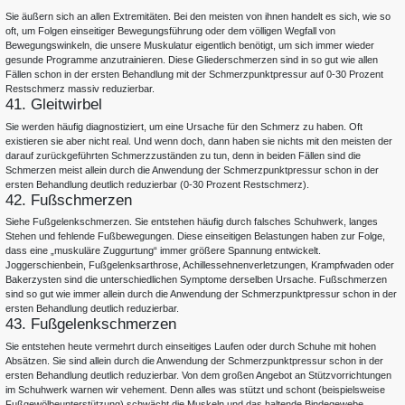
Sie äußern sich an allen Extremitäten. Bei den meisten von ihnen handelt es sich, wie so
oft, um Folgen einseitiger Bewegungsführung oder dem völligen Wegfall von
Bewegungswinkeln, die unsere Muskulatur eigentlich benötigt, um sich immer wieder
gesunde Programme anzutrainieren. Diese Gliederschmerzen sind in so gut wie allen
Fällen schon in der ersten Behandlung mit der Schmerzpunktpressur auf 0-30 Prozent
Restschmerz massiv reduzierbar.
41. Gleitwirbel
Sie werden häufig diagnostiziert, um eine Ursache für den Schmerz zu haben. Oft
existieren sie aber nicht real. Und wenn doch, dann haben sie nichts mit den meisten der
darauf zurückgeführten Schmerzzuständen zu tun, denn in beiden Fällen sind die
Schmerzen meist allein durch die Anwendung der Schmerzpunktpressur schon in der
ersten Behandlung deutlich reduzierbar (0-30 Prozent Restschmerz).
42. Fußschmerzen
Siehe Fußgelenkschmerzen. Sie entstehen häufig durch falsches Schuhwerk, langes
Stehen und fehlende Fußbewegungen. Diese einseitigen Belastungen haben zur Folge,
dass eine „muskuläre Zuggurtung“ immer größere Spannung entwickelt.
Joggerschienbein, Fußgelenksarthrose, Achillessehnenverletzungen, Krampfwaden oder
Bakerzysten sind die unterschiedlichen Symptome derselben Ursache. Fußschmerzen
sind so gut wie immer allein durch die Anwendung der Schmerzpunktpressur schon in der
ersten Behandlung deutlich reduzierbar.
43. Fußgelenkschmerzen
Sie entstehen heute vermehrt durch einseitiges Laufen oder durch Schuhe mit hohen
Absätzen. Sie sind allein durch die Anwendung der Schmerzpunktpressur schon in der
ersten Behandlung deutlich reduzierbar. Von dem großen Angebot an Stützvorrichtungen
im Schuhwerk warnen wir vehement. Denn alles was stützt und schont (beispielsweise
Fußgewölbeunterstützung) schwächt die Muskeln und das haltende Bindegewebe.