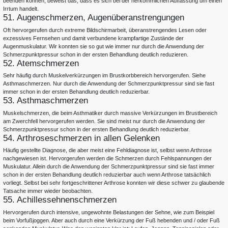
beenden können, beweist das, dass es sich bei der herkömmlichen Auffassung um einen
Irrtum handelt.
51. Augenschmerzen, Augenüberanstrengungen
Oft hervorgerufen durch extreme Bildschirmarbeit, überanstrengendes Lesen oder
exzessives Fernsehen und damit verbundene krampfartige Zustände der
Augenmuskulatur. Wir konnten sie so gut wie immer nur durch die Anwendung der
Schmerzpunktpressur schon in der ersten Behandlung deutlich reduzieren.
52. Atemschmerzen
Sehr häufig durch Muskelverkürzungen im Brustkorbbereich hervorgerufen. Siehe
Asthmaschmerzen. Nur durch die Anwendung der Schmerzpunktpressur sind sie fast
immer schon in der ersten Behandlung deutlich reduzierbar.
53. Asthmaschmerzen
Kutscher gegen Schmerzen – rga.HEUTE
Muskelschmerzen, die beim Asthmatiker durch massive Verkürzungen im Brustbereich
Wer in Hückeswagen den Namen Udo Kutscher hört, denkt meist an Motorräder. Doch
am Zwerchfell hervorgerufen werden. Sie sind meist nur durch die Anwendung der
den Mann…
Schmerzpunktpressur schon in der ersten Behandlung deutlich reduzierbar.
weiter lesen
54. Arthroseschmerzen in allen Gelenken
Häufig gestellte Diagnose, die aber meist eine Fehldiagnose ist, selbst wenn Arthrose
Hilfe gegen die Warnschmerzen
nachgewiesen ist. Hervorgerufen werden die Schmerzen durch Fehlspannungen der
Udo Kutscher will mit neuartiger Therapie dauerhafte Schmerzen lindern…
Muskulatur. Allein durch die Anwendung der Schmerzpunktpressur sind sie fast immer
schon in der ersten Behandlung deutlich reduzierbar auch wenn Arthrose tatsächlich
weiter lesen
vorliegt. Selbst bei sehr fortgeschrittener Arthrose konnten wir diese schwer zu glaubende
Tatsache immer wieder beobachten.
Presse Veröffentlichungen und Rundfunkbeiträge
55. Achillessehnenschmerzen
Auf dieser Seite finden Sie Presse-Veröffentlichungen und Rundfunkbeiträge zum
Hervorgerufen durch intensive, ungewohnte Belastungen der Sehne, wie zum Beispiel
Thema Schmerztherapie nach Liebscher & […]
beim Vorfußjoggen. Aber auch durch eine Verkürzung der Fuß hebenden und / oder Fuß