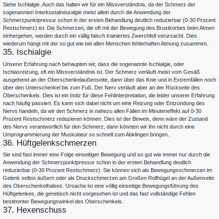
Siehe Ischialgie. Auch das halten wir für ein Missverständnis, da der Schmerz der
sogenannten Interkostalneuralgie meist allein durch die Anwendung der
Schmerzpunktpressur schon in der ersten Behandlung deutlich reduzierbar (0-30 Prozent
Restschmerz) ist. Die Schmerzen, die oft mit der Bewegung des Brustkorbes beim Atmen
einhergehen, werden durch ein vällig falsch trainiertes Zwerchfell verursacht. Dies
wiederum hängt mit der so gut wie bei allen Menschen fehlerhaften Atmung zusammen.
35. Ischialgie
Unserer Erfahrung nach behaupten wir, dass die sogenannte Ischialgie, oder
Ischiasreizung, oft ein Missverständnis ist. Der Schmerz verläuft meist vom Gesäß
ausgehend an der Oberschenkelaußenseite, dann über das Knie und in Extremfällen noch
über den Unterschenkel bis zum Fuß. Der Nerv verläuft aber an der Rückseite des
Oberschenkels. Dies ist ein Indiz für diese Fehlinterpretation, die leider unserer Erfahrung
nach häufig passiert. Es kann sich dabei nicht um eine Reizung oder Entzündung des
Nervs handeln, da wir den Schmerz in nahezu allen Fällen im Minuteneffekt auf 0-30
Prozent Restschmerz reduzieren können. Dies ist der Beweis, denn wäre der Zustand
des Nervs verantwortlich für den Schmerz, dann könnten wir ihn nicht durch eine
Umprogrammierung der Muskulatur so schnell zum Abklingen bringen.
36. Hüftgelenkschmerzen
Sie sind fast immer eine Folge einseitiger Bewegung und so gut wie immer nur durch die
Anwendung der Schmerzpunktpressur schon in der ersten Behandlung deutlich
reduzierbar (0-30 Prozent Restschmerz). Sie können sich als Bewegungsschmerzen im
Gelenk selbst äußern oder als Druckschmerzen am Großen Rollhügel an der Außenseite
des Oberschenkelhalses. Ursache ist eine völlig einseitige Bewegungsführung des
Hüftgelenkes, die genetisch nicht vorgesehen ist und das fast vollständige Fehlen
bestimmter Bewegungswinkel des Oberschenkels.
37. Hexenschuss