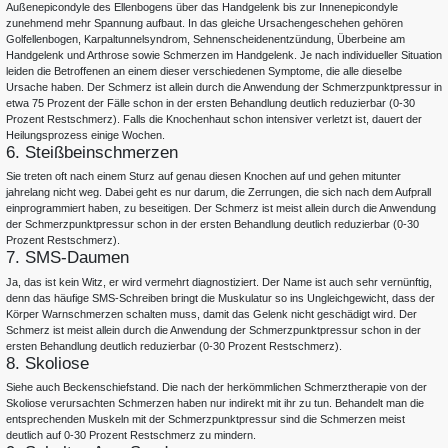
Außenepicondyle des Ellenbogens über das Handgelenk bis zur Innenepicondyle
zunehmend mehr Spannung aufbaut. In das gleiche Ursachengeschehen gehören
Golfellenbogen, Karpaltunnelsyndrom, Sehnenscheidenentzündung, Überbeine am
Handgelenk und Arthrose sowie Schmerzen im Handgelenk. Je nach individueller Situation
leiden die Betroffenen an einem dieser verschiedenen Symptome, die alle dieselbe
Ursache haben. Der Schmerz ist allein durch die Anwendung der Schmerzpunktpressur in
etwa 75 Prozent der Fälle schon in der ersten Behandlung deutlich reduzierbar (0-30
Prozent Restschmerz). Falls die Knochenhaut schon intensiver verletzt ist, dauert der
Heilungsprozess einige Wochen.
6. Steißbeinschmerzen
Sie treten oft nach einem Sturz auf genau diesen Knochen auf und gehen mitunter
jahrelang nicht weg. Dabei geht es nur darum, die Zerrungen, die sich nach dem Aufprall
einprogrammiert haben, zu beseitigen. Der Schmerz ist meist allein durch die Anwendung
der Schmerzpunktpressur schon in der ersten Behandlung deutlich reduzierbar (0-30
Prozent Restschmerz).
7. SMS-Daumen
Ja, das ist kein Witz, er wird vermehrt diagnostiziert. Der Name ist auch sehr vernünftig,
denn das häufige SMS-Schreiben bringt die Muskulatur so ins Ungleichgewicht, dass der
Körper Warnschmerzen schalten muss, damit das Gelenk nicht geschädigt wird. Der
Schmerz ist meist allein durch die Anwendung der Schmerzpunktpressur schon in der
ersten Behandlung deutlich reduzierbar (0-30 Prozent Restschmerz).
8. Skoliose
Siehe auch Beckenschiefstand. Die nach der herkömmlichen Schmerztherapie von der
Skoliose verursachten Schmerzen haben nur indirekt mit ihr zu tun. Behandelt man die
entsprechenden Muskeln mit der Schmerzpunktpressur sind die Schmerzen meist
deutlich auf 0-30 Prozent Restschmerz zu mindern.