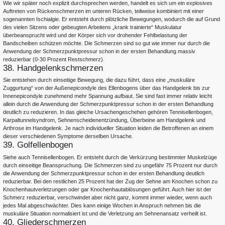
Wie wir später noch explizit durchsprechen werden, handelt es sich um ein explosives
Auftreten von Rückenschmerzen im unteren Rücken, teilweise kombiniert mit einer
sogenannten Ischialgie. Er entsteht durch plötzliche Bewegungen, wodurch die auf Grund
des vielen Sitzens oder gebeugten Arbeitens „krank trainierte“ Muskulatur
überbeansprucht wird und der Körper sich vor drohender Fehlbelastung der
Bandscheiben schützen möchte. Die Schmerzen sind so gut wie immer nur durch die
Anwendung der Schmerzpunktpressur schon in der ersten Behandlung massiv
reduzierbar (0-30 Prozent Restschmerz).
38. Handgelenkschmerzen
Sie entstehen durch einseitige Bewegung, die dazu führt, dass eine „muskuläre
Zuggurtung“ von der Außenepicondyle des Ellenbogens über das Handgelenk bis zur
Innenepicondyle zunehmend mehr Spannung aufbaut. Sie sind fast immer relativ leicht
allein durch die Anwendung der Schmerzpunktpressur schon in der ersten Behandlung
deutlich zu reduzieren. In das gleiche Ursachengeschehen gehören Tennisellenbogen,
Karpaltunnelsyndrom, Sehnenscheidenentzündung, Überbeine am Handgelenk und
Arthrose im Handgelenk. Je nach individueller Situation leiden die Betroffenen an einem
dieser verschiedenen Symptome derselben Ursache.
39. Golfellenbogen
Siehe auch Tennisellenbogen. Er entsteht durch die Verkürzung bestimmter Muskelzüge
durch einseitige Beanspruchung. Die Schmerzen sind zu ungefähr 75 Prozent nur durch
die Anwendung der Schmerzpunktpressur schon in der ersten Behandlung deutlich
reduzierbar. Bei den restlichen 25 Prozent hat der Zug der Sehne am Knochen schon zu
Knochenhautverletzungen oder gar Knochenhautablösungen geführt. Auch hier ist der
Schmerz reduzierbar, verschwindet aber nicht ganz, kommt immer wieder, wenn auch
jedes Mal abgeschwächter. Dies kann einige Wochen in Anspruch nehmen bis die
muskuläre Situation normalisiert ist und die Verletzung am Sehnenansatz verheilt ist.
40. Gliederschmerzen