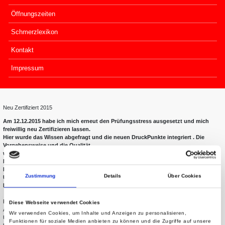
Öffnungszeiten
Schmerzlexikon
Kontakt
Impressum
Neu Zertifiziert 2015
Am 12.12.2015 habe ich mich erneut den Prüfungsstress ausgesetzt und mich
freiwillig neu Zertifizieren lassen.
Hier wurde das Wissen abgefragt und die neuen DruckPunkte integriert . Die
Vorgehensweise und die Qualität
wurden überprüft .
Nach ca 12 Stunden in angenehmer Atmosphäre mit netten Kolleginen und
Kollegen ,wurde der Erfolg mit einer
Zustimmung
Details
Über Cookies
Urkunde belohnt und wir haben dies gebührlich gefeiert !
Euer Udo Kutscher
Immer Mittwochs kostenfreie Einführung…Ab sofort jeden Mittwoch ab 19:30 Uhr
KOSTENFREIE Einführung in das LnB Motion Bewegungsprogramm. Um rechtzeitige
Diese Webseite verwendet Cookies
Anmeldung wird gebeten.
Wir verwenden Cookies, um Inhalte und Anzeigen zu personalisieren,
Udo Kutscher ist Chefausbilder bei LnB
Funktionen für soziale Medien anbieten zu können und die Zugriffe auf unsere