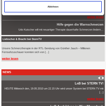
Kutscher gegen Schmerzen – rga.HEUTE
Wer in Hückeswagen den Namen Udo Kutscher hört, denkt meist an Motorräder. Doch
Ablehnen
den Mann…
weiter lesen
Hilfe gegen die Warnschmerzen
Udo Kutscher will mit neuartiger Therapie dauerhafte Schmerzen lindern…
weiter lesen
Liebscher & Bracht bei SternTV
Unsere Schmerztherapie in der RTL-Sendung von Günther Jauch – Millionen
Fernsehzuschauer konnten sich von […]
weiter lesen
NEWS
LnB bei STERN TV!
HEUTE Mittwoch den, 19.05.2010 um 22.15 Uhr wird unser System bei STERN TV mit
[…]
weiter lesen